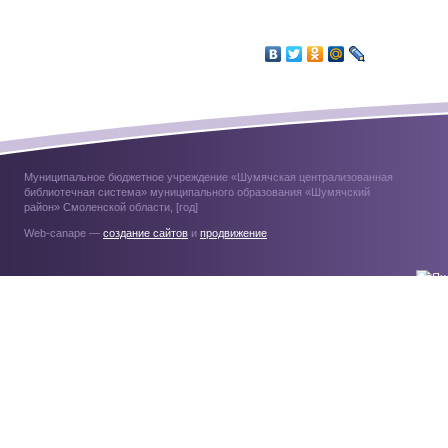
Муниципальное бюджетное учреждение «Шумячская централизованная
библиотечная система» муниципального образования «Шумячский
район» Смоленской области, [год]
Web-canape —
создание сайтов
и
продвижение