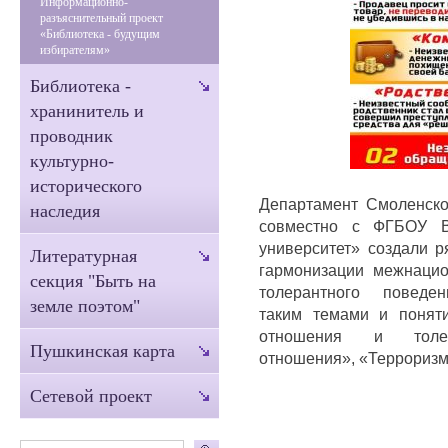
Информационно-
разъяснительный проект
«Библиотека - будущим
избирателям»
Библиотека -
хранинитель и
проводник
культурно-
исторического
Департамент Смоленско
наследия
совместно с ФГБОУ В
университет» создали 
Литературная
гармонизации межнаци
секция "Быть на
толерантного повед
земле поэтом"
таким
темами и поняти
отношения и толера
Пушкинская карта
отношения», «Терроризм
Сетевой проект