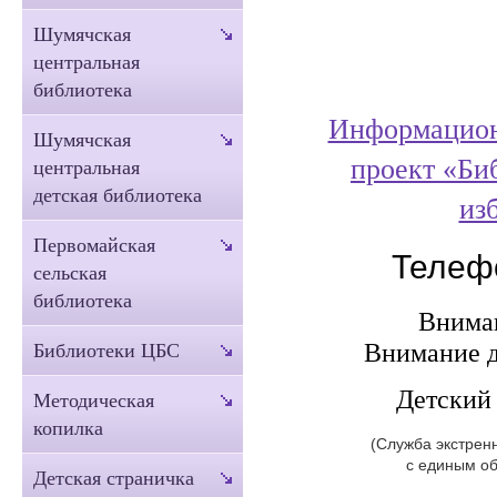
Шумячская
центральная
библиотека
Информацион
Шумячская
проект «Би
центральная
детская библиотека
из
Первомайская
Телеф
сельская
библиотека
Вниман
Внимание д
Библиотеки ЦБС
Детский
Методическая
копилка
(Служба экстрен
с единым о
Детская страничка