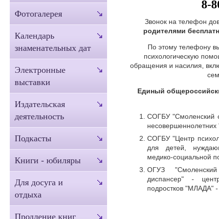
8-8
Фотогалерея
Звонок на телефон до
родителями бесплатн
Календарь
По этому телефону вы
знаменательных дат
психологическую помощ
обращения и насилия, вклю
Электронные
сем
выставки
Единый общероссийски
Издательская
деятельность
СОГБУ "Смоленский 
несовершеннолетних 
Подкасты
СОГБУ "Центр психол
для детей, нуждаю
медико-социальной 
Книги - юбиляры
ОГУЗ "Смоленский 
диспансер" - цент
Для досуга и
подростков "МЛАДА" 
отдыха
Продление книг