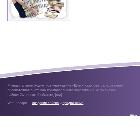
Муниципальное бюджетное учреждение «Шумячская централизованная
библиотечная система» муниципального образования «Шумячский
район» Смоленской области, [год]
Web-canape —
создание сайтов
и
продвижение