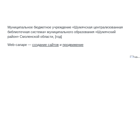
Муниципальное бюджетное учреждение «Шумячская централизованная
библиотечная система» муниципального образования «Шумячский
район» Смоленской области, [год]
Web-canape —
создание сайтов
и
продвижение