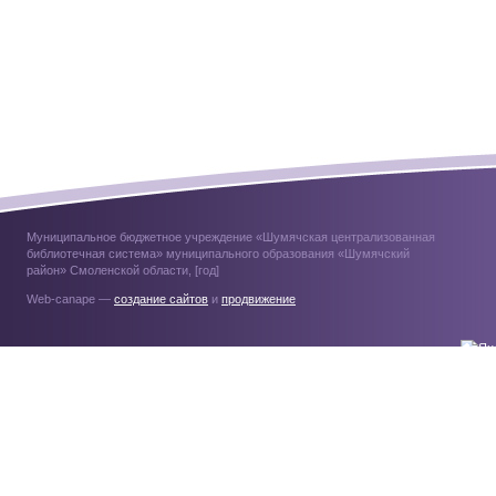
Муниципальное бюджетное учреждение «Шумячская централизованная
библиотечная система» муниципального образования «Шумячский
район» Смоленской области, [год]
Web-canape —
создание сайтов
и
продвижение