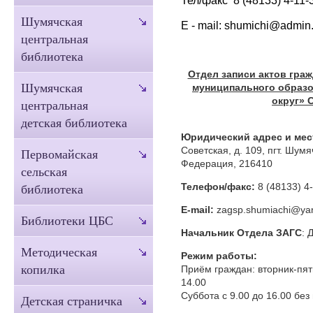
Шумячская
E - mail: shumichi@admin
центральная
библиотека
Отдел записи актов гра
Шумячская
муниципального образ
округ» 
центральная
детская библиотека
Юридический адрес и мес
Советская, д. 109, пгт. Шум
Первомайская
Федерация, 216410
сельская
Телефон/факс:
8 (48133) 4
библиотека
Е-mail:
zagsp.shumiachi@ya
Библиотеки ЦБС
Начальник Отдела ЗАГС
: 
Методическая
Режим работы:
копилка
Приём граждан: вторник-пятн
14.00
Суббота с 9.00 до 16.00 без
Детская страничка