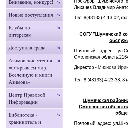
Прокурор Шумячского 
Внимание, конкурс!
Лихачев Владимир Анат
Новые поступления
Тел. 8(48133) 4-13-02, фа
Клубы по
СОГУ "Шумячский ко
интересам
обслужи
Доступная среда
Почтовый адрес: ул.С
Смоленская область,216
Азимовские чтения
Михнова Ирин
Директор -
«Открываем мир,
Вселенную и книги
Тел. 8 (48133) 4-23-38, 8 
Азимова»
Центр Правовой
Шумячская районна
Информации
Смоленская областн
обще
Библиотека -
хранинитель и
Почтовый адрес:
ул.Шко