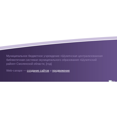
Муниципальное бюджетное учреждение «Шумячская централизованная
библиотечная система» муниципального образования «Шумячский
район» Смоленской области, [год]
Web-canape —
создание сайтов
и
продвижение