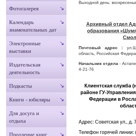
Выходной день: воскресень
Фотогалерея
Календарь
Архивный отдел
Ад
знаменательных дат
образования
«Шумя
Смол
Электронные
Почтовый адрес :
ул.Шк
выставки
область, Российская Федер
Начальник отдела
- Астапе
Издательская
4-21-76
деятельность
Клиентская служба (
Подкасты
районе ГУ-Управлени
Федерации в Росл
Книги - юбиляры
облас
Для досуга и
отдыха
Адрес: Советская ул., д.
Телефон горячей линии: 
Продление книг