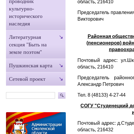
проводник
область, 216410
культурно-
Председатель правлени
исторического
Викторович
наследия
Районная обществ
Литературная
(пенсионеров) вой
секция "Быть на
правоохр
земле поэтом"
Почтовый адрес: ул.Шк
Пушкинская карта
область, 216410
Председатель районно
Сетевой проект
Александр Петрович
Тел. 8 (48133) 4-27-44
СОГУ "Студенецкий до
Почтовый адрес: д.Студ
область, 216432