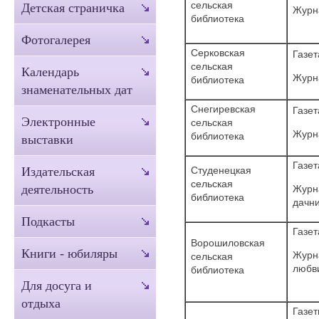
сельская
Детская страничка
Журн
библиотека
Фотогалерея
Серковская
Газет
сельская
Календарь
Журн
библиотека
знаменательных дат
Снегиревская
Газет
Электронные
сельская
Жу
библиотека
выставки
Газет
Студенецкая
Издательская
сельская
деятельность
Журна
библиотека
Подкасты
Газет
Ворошиловская
Книги - юбиляры
Журна
сельская
библиотека
Для досуга и
отдыха
Газет