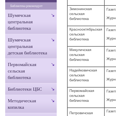
Библиотека рекомендует
Зимонинская
Газет
сельская
Шумячская
Журна
библиотека
центральная
библиотека
Краснооктябрьская
Газет
сельская
Журн
библиотека
Шумячская
центральная
Микуличская
Газет
детская библиотека
сельская
Журна
библиотека
Первомайская
Надейковичская
сельская
Газе
сельская
библиотека
Журна
библиотека
Библиотеки ЦБС
Первомайская
Газе
сельская
Журн
Методическая
библиотека
копилка
Газет
Петровичская