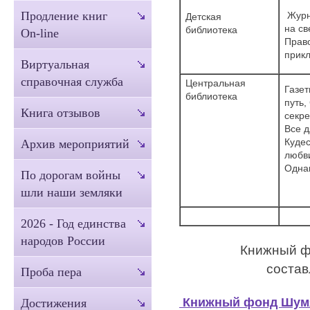
Продление книг
Журна
Детская
на св
библиотека
On-line
Прав
прик
Виртуальная
справочная служба
Центральная
Газе
библиотека
путь,
Книга отзывов
се
Все 
Кудес
Архив мероприятий
любв
О
По дорогам войны
шли наши земляки
2026 - Год единства
народов России
Книжный ф
соста
Проба пера
Книжный фонд Шумяч
Достижения