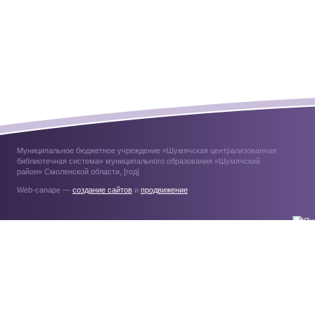
Муниципальное бюджетное учреждение «Шумячская централизованная
библиотечная система» муниципального образования «Шумячский
район» Смоленской области, [год]
Web-canape —
создание сайтов
и
продвижение