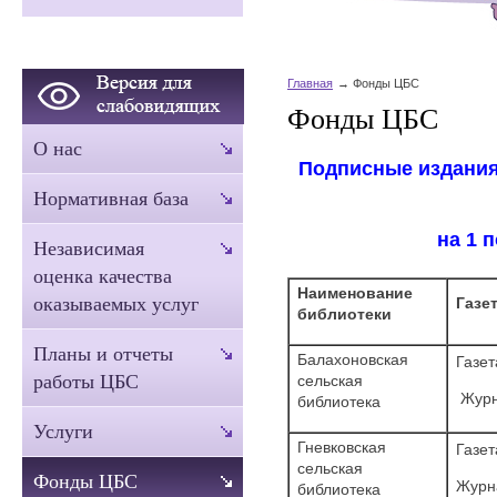
Главная
Фонды ЦБС
Фонды ЦБС
О нас
Подписные издания
Нормативная база
на 1 
Независимая
оценка качества
Наименование
оказываемых услуг
Газе
библиотеки
Планы и отчеты
Балахоновская
Газет
работы ЦБС
сельская
Журн
библиотека
Услуги
Гневковская
Газет
сельская
Фонды ЦБС
Журн
библиотека