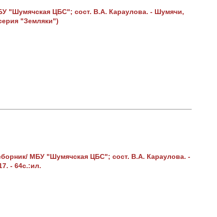
БУ "Шумячская ЦБС"; сост. В.А. Караулова. - Шумячи,
 (серия "Земляки")
орник/ МБУ "Шумячская ЦБС"; сост. В.А. Караулова. -
7. - 64с.:ил.