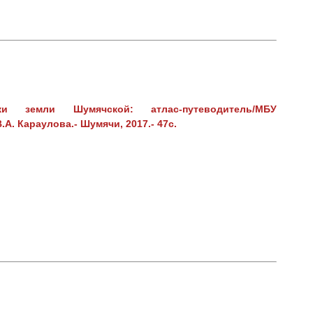
ки земли Шумячской: атлас-путеводитель/МБУ
.А. Караулова.- Шумячи, 2017.- 47с.