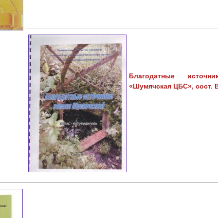
Благодатные источни
«Шумячская ЦБС», сост. В