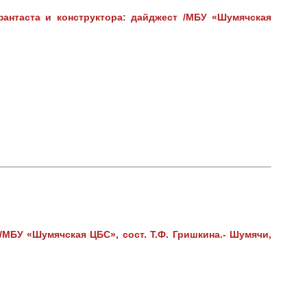
антаста и конструктора: дайджест /МБУ «Шумячская
МБУ «Шумячская ЦБС», сост. Т.Ф. Гришкина.- Шумячи,