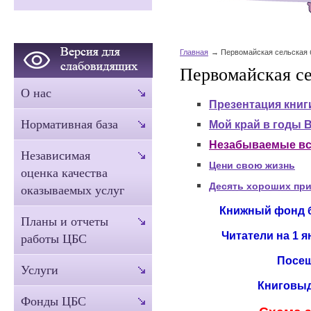
Главная
Первомайская сельская 
Первомайская се
О нас
Презентация книг
Нормативная база
Мой край в годы 
Незабываемые вс
Независимая
Цени свою жизнь
оценка качества
Десять хороших при
оказываемых услуг
Книжный фонд би
Планы и отчеты
Читатели на 1 я
работы ЦБС
Посещ
Услуги
Книговыда
Фонды ЦБС