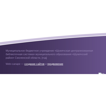
Муниципальное бюджетное учреждение «Шумячская централизованная
библиотечная система» муниципального образования «Шумячский
район» Смоленской области, [год]
Web-canape —
создание сайтов
и
продвижение