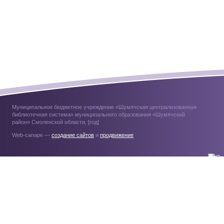
Муниципальное бюджетное учреждение «Шумячская централизованная
библиотечная система» муниципального образования «Шумячский
район» Смоленской области, [год]
Web-canape —
создание сайтов
и
продвижение