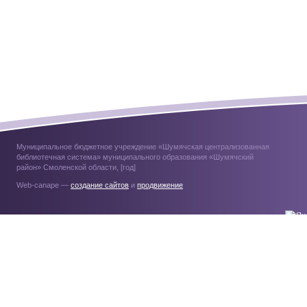
Муниципальное бюджетное учреждение «Шумячская централизованная
библиотечная система» муниципального образования «Шумячский
район» Смоленской области, [год]
Web-canape —
создание сайтов
и
продвижение