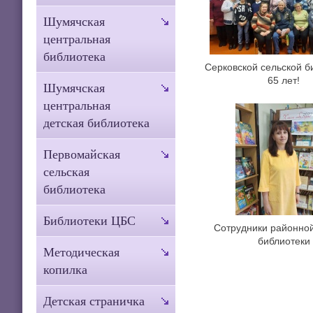
Шумячская
центральная
библиотека
Серковской сельской б
65 лет!
Шумячская
центральная
детская библиотека
Первомайская
сельская
библиотека
Библиотеки ЦБС
Сотрудники районной
библиотеки
Методическая
копилка
Детская страничка