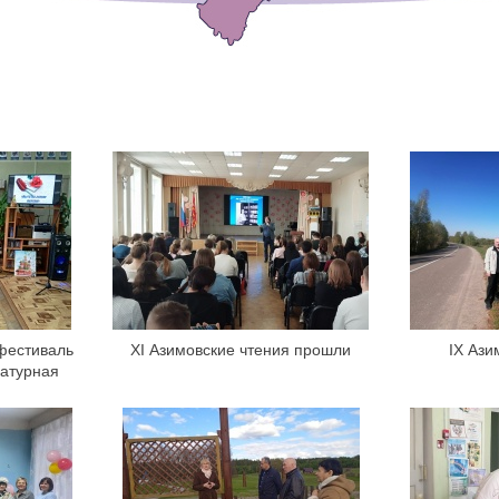
фестиваль
XI Азимовские чтения прошли
IX Ази
атурная