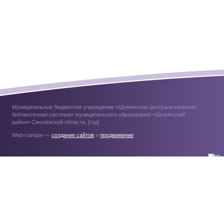
Муниципальное бюджетное учреждение «Шумячская централизованная
библиотечная система» муниципального образования «Шумячский
район» Смоленской области, [год]
Web-canape —
создание сайтов
и
продвижение