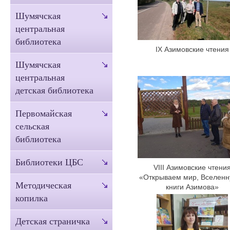
Шумячская
центральная
библиотека
IX Азимовские чтения
Шумячская
центральная
детская библиотека
Первомайская
сельская
библиотека
Библиотеки ЦБС
VIII Азимовские чтени
«Открываем мир, Вселенн
Методическая
книги Азимова»
копилка
Детская страничка