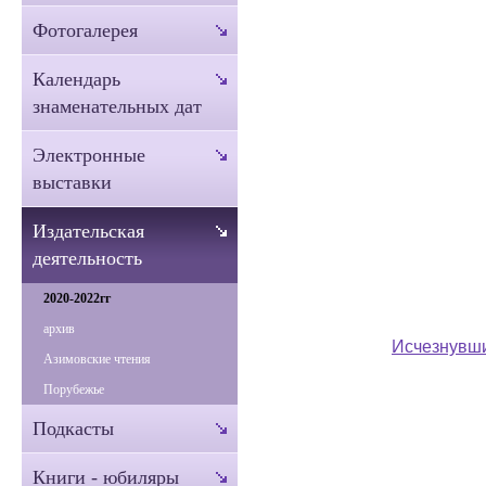
Фотогалерея
Календарь
знаменательных дат
Электронные
выставки
Издательская
деятельность
2020-2022гг
архив
Исчезнувши
Азимовские чтения
Порубежье
Подкасты
Книги - юбиляры