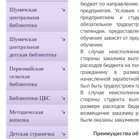
бюджет по направлению 
Шумячская
предприятия. Условия 
центральная
предприятием и сту
обязательное трудоуст
библиотека
стипендии, предоставл
обучения зависят от пр
Шумячская
обучения.
центральная
В случае неисполнени
детская библиотека
стороны заказчика вып
расходов бюджета на по
Первомайская
гражданину в размер
сельская
начисленной заработной
библиотека
был быть трудоустроен г
В случае неисполнени
Библиотеки ЦБС
стороны студента вып
размере расходов бюд
Методическая
возмещение заказчику р
копилка
были оказаны заказчиком
Преимущества об
Детская страничка