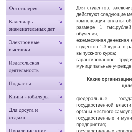
Для студентов, заключи
Фотогалерея
действуют следующие м
компенсация оплаты об
Календарь
размере 1 тыс.рубле
знаменательных дат
обучения;
ежемесячная денежная в
Электронные
студентов 1-3 курса, в р
выставки
выпускного курса;
гарантированное труд
Издательская
муниципальные учрежден
деятельность
Какие организации
Подкасты
цел
Книги - юбиляры
федеральные госуд
государственной власти
Для досуга и
органы местного самоуп
отдыха
государственные и мун
предприятия;
Продление книг
государственные корпор