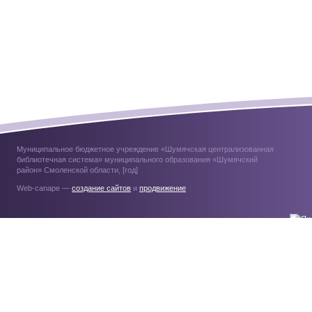
Муниципальное бюджетное учреждение «Шумячская централизованная
библиотечная система» муниципального образования «Шумячский
район» Смоленской области, [год]
Web-canape —
создание сайтов
и
продвижение