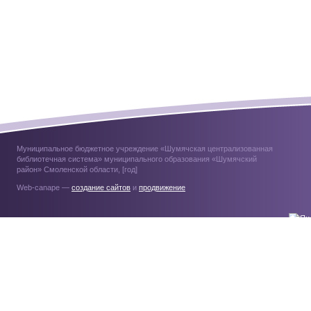
Муниципальное бюджетное учреждение «Шумячская централизованная
библиотечная система» муниципального образования «Шумячский
район» Смоленской области, [год]
Web-canape —
создание сайтов
и
продвижение