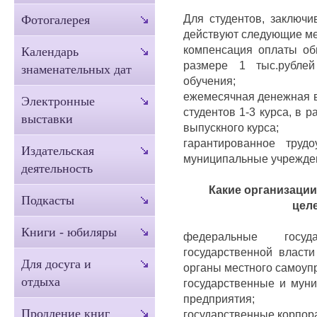
Для студентов, заключи
Фотогалерея
действуют следующие м
компенсация оплаты об
Календарь
размере 1 тыс.рубле
знаменательных дат
обучения;
ежемесячная денежная в
Электронные
студентов 1-3 курса, в р
выставки
выпускного курса;
гарантированное труд
Издательская
муниципальные учрежден
деятельность
Какие организации
Подкасты
цел
Книги - юбиляры
федеральные госуд
государственной власти
Для досуга и
органы местного самоуп
отдыха
государственные и мун
предприятия;
Продление книг
государственные корпор