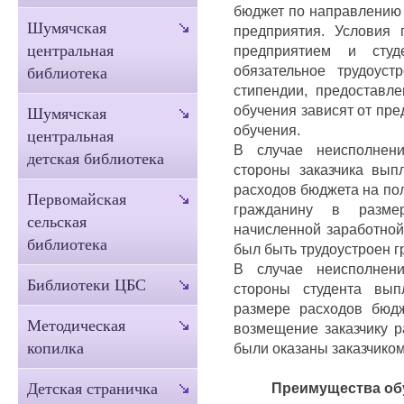
бюджет по направлению 
Шумячская
предприятия. Условия 
центральная
предприятием и сту
обязательное трудоуст
библиотека
стипендии, предоставл
обучения зависят от пр
Шумячская
обучения.
центральная
В случае неисполнени
детская библиотека
стороны заказчика вып
расходов бюджета на по
Первомайская
гражданину в размер
сельская
начисленной заработной
библиотека
был быть трудоустроен г
В случае неисполнени
Библиотеки ЦБС
стороны студента вып
размере расходов бюд
Методическая
возмещение заказчику р
копилка
были оказаны заказчиком
Преимущества об
Детская страничка