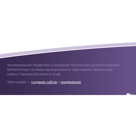
Муниципальное бюджетное учреждение «Шумячская централизованная
библиотечная система» муниципального образования «Шумячский
район» Смоленской области, [год]
Web-canape —
создание сайтов
и
продвижение