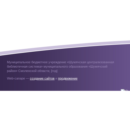
Муниципальное бюджетное учреждение «Шумячская централизованная
библиотечная система» муниципального образования «Шумячский
район» Смоленской области, [год]
Web-canape —
создание сайтов
и
продвижение