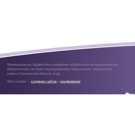
Муниципальное бюджетное учреждение «Шумячская централизованная
библиотечная система» муниципального образования «Шумячский
район» Смоленской области, [год]
Web-canape —
создание сайтов
и
продвижение