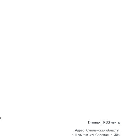
Главная
|
RSS лента
Адрес: Смоленская область,
п.
Шумячи, ул.
Садовая, д.
30а