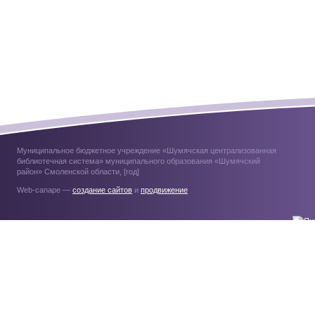
Муниципальное бюджетное учреждение «Шумячская централизованная
библиотечная система» муниципального образования «Шумячский
район» Смоленской области, [год]
Web-canape —
создание сайтов
и
продвижение