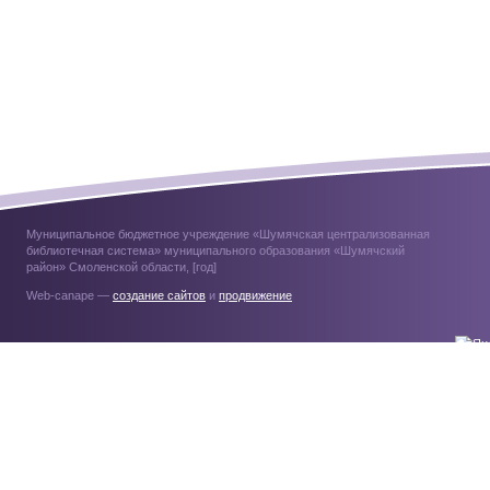
Муниципальное бюджетное учреждение «Шумячская централизованная
библиотечная система» муниципального образования «Шумячский
район» Смоленской области, [год]
Web-canape —
создание сайтов
и
продвижение